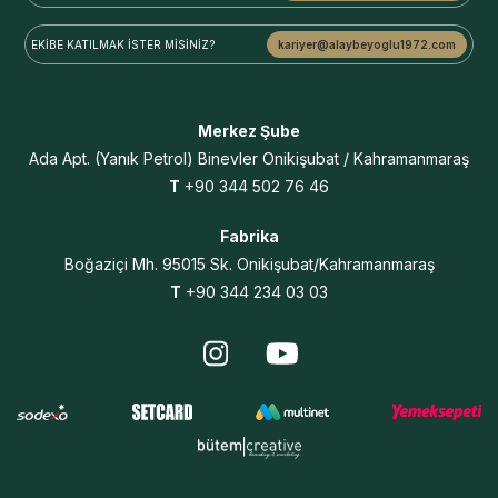
EKİBE KATILMAK
İSTER MİSİNİZ?
kariyer@alaybeyoglu1972.com
Merkez Şube
Ada Apt.
(Yanık Petrol) Binevler
Onikişubat / Kahramanmaraş
T
+90 344 502 76 46
Fabrika
Boğaziçi Mh. 95015 Sk. Onikişubat/Kahramanmaraş
T
+90 344 234 03 03