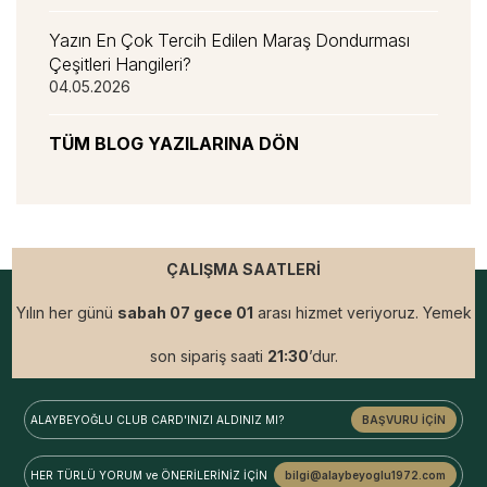
Yazın En Çok Tercih Edilen Maraş Dondurması
Çeşitleri Hangileri?
04.05.2026
TÜM BLOG YAZILARINA DÖN
ÇALIŞMA SAATLERİ
Yılın her günü
sabah 07 gece 01
arası hizmet veriyoruz. Yemek
son sipariş saati
21:30
’dur.
ALAYBEYOĞLU
CLUB CARD'INIZI ALDINIZ MI?
BAŞVURU İÇİN
HER TÜRLÜ YORUM ve
ÖNERİLERİNİZ İÇİN
bilgi@alaybeyoglu1972.com