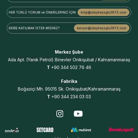
HER TÜRLÜ YORUM ve
ÖNERİLERİNİZ İÇİN
bilgi@alaybeyoglu1972.com
EKİBE KATILMAK
İSTER MİSİNİZ?
kariyer@alaybeyoglu1972.com
Merkez Şube
Ada Apt.
(Yanık Petrol) Binevler
Onikişubat / Kahramanmaraş
T
+90 344 502 76 46
Fabrika
Boğaziçi Mh. 95015 Sk. Onikişubat/Kahramanmaraş
T
+90 344 234 03 03