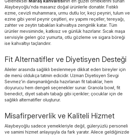
Geleneksel
Maraş kahvaltısı
nın en güzel örneklerini sunan
Alaybeyoğlu’nda masanız doğal ürünlerle donatılır. Fıstıklı
ezme, cevizli muhammara, urmu dutlu lor, keçi peyniri, tulum ve
ezine gibi yerel peynir çeşitleri, ev yapımı reçeller, tereyağı,
zahter ve zeytin tabakları kahvaltıya zenginlik katar. Tüm
ürünler mevsiminde, katkısız ve günlük hazırlanır. Sıcak maşa
servisiyle gelen göz yumurta, otlu gözleme ve sigara böreği
ise kahvaltıyı taçlandırır.
Fit Alternatifler ve Diyetisyen Desteği
Aileler arasında sağlıklı beslenmeye dikkat eden bireyler için
de menü oldukça tatmin edicidir. Uzman Diyetisyen Sevgi
Sevmez’in danışmanlığında hazırlanan fit tabaklar, hem
doyurucu hem dengeli seçenekler sunar. Granola bowl, fit
benedict, diyet sabahı tabağı gibi içerikler; çocuklar için de
sağlıklı alternatifler oluşturur.
Misafirperverlik ve Kaliteli Hizmet
Alaybeyoğlu sadece yemekleriyle değil, güleryüzlü personeli
ve samimi hizmet anlayışıyla da fark yaratır. Ailece geldiğinizde