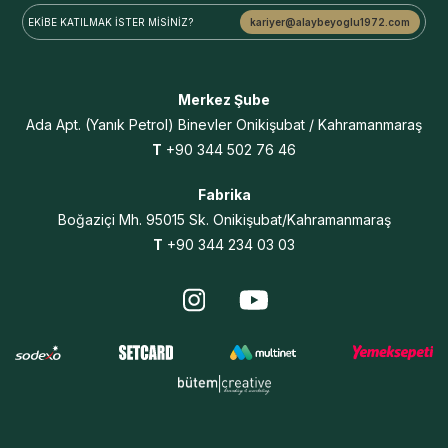
EKİBE KATILMAK
İSTER MİSİNİZ?
kariyer@alaybeyoglu1972.com
Merkez Şube
Ada Apt.
(Yanık Petrol) Binevler
Onikişubat / Kahramanmaraş
T
+90 344 502 76 46
Fabrika
Boğaziçi Mh. 95015 Sk. Onikişubat/Kahramanmaraş
T
+90 344 234 03 03