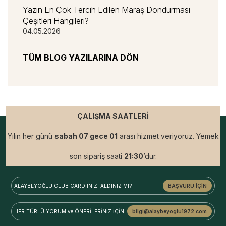
Yazın En Çok Tercih Edilen Maraş Dondurması
Çeşitleri Hangileri?
04.05.2026
TÜM BLOG YAZILARINA DÖN
ÇALIŞMA SAATLERİ
Yılın her günü
sabah 07 gece 01
arası hizmet veriyoruz. Yemek
son sipariş saati
21:30
’dur.
ALAYBEYOĞLU
CLUB CARD'INIZI ALDINIZ MI?
BAŞVURU İÇİN
HER TÜRLÜ YORUM ve
ÖNERİLERİNİZ İÇİN
bilgi@alaybeyoglu1972.com