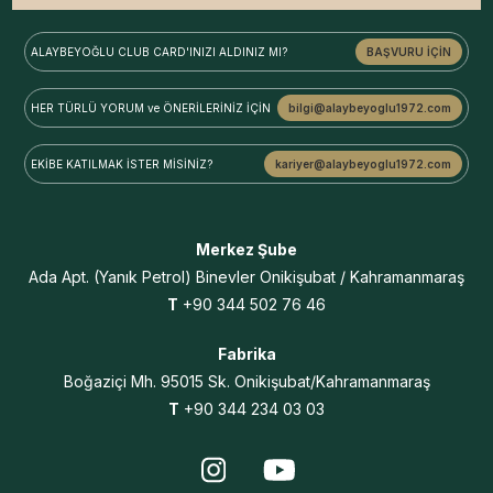
ALAYBEYOĞLU
CLUB CARD'INIZI ALDINIZ MI?
BAŞVURU İÇİN
HER TÜRLÜ YORUM ve
ÖNERİLERİNİZ İÇİN
bilgi@alaybeyoglu1972.com
EKİBE KATILMAK
İSTER MİSİNİZ?
kariyer@alaybeyoglu1972.com
Merkez Şube
Ada Apt.
(Yanık Petrol) Binevler
Onikişubat / Kahramanmaraş
T
+90 344 502 76 46
Fabrika
Boğaziçi Mh. 95015 Sk. Onikişubat/Kahramanmaraş
T
+90 344 234 03 03