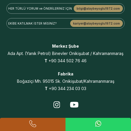
HER TÜRLÜ YORUM ve
ÖNERİLERİNİZ İÇİN
bilgi@alaybeyoglu1972.com
EKİBE KATILMAK
İSTER MİSİNİZ?
kariyer@alaybeyoglu1972.com
Merkez Şube
Ada Apt.
(Yanık Petrol) Binevler
Onikişubat / Kahramanmaraş
T
+90 344 502 76 46
Fabrika
Boğaziçi Mh. 95015 Sk. Onikişubat/Kahramanmaraş
T
+90 344 234 03 03